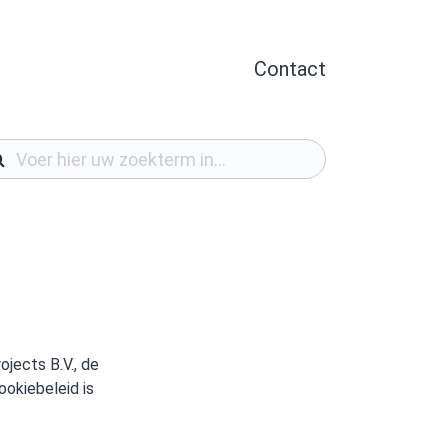
Contact
ojects B.V., de
ookiebeleid is