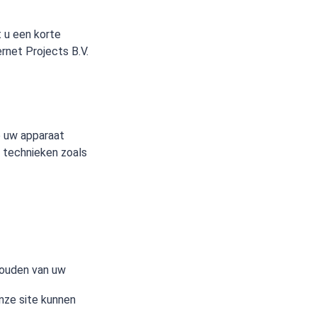
t u een korte
rnet Projects B.V.
p uw apparaat
e technieken zoals
houden van uw
nze site kunnen