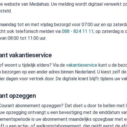
e website van Mediahuis. Uw melding wordt digitaal verwerkt z
steld.
aandag tot en met vrijdag bezorgd voor 07:00 uur en op zaterda
cht ook telefonisch melden via
088 - 824 11 11
; op zaterdag is
van 08:00 tot 11:00 uur.
ant vakantieservice
f woont u tijdelijk elders? Via de
vakantieservice
kunt u de bezor
 bezorgen op een ander adres binnen Nederland. U kiest zelf de
ier dagen voor vertrek door. De digitale krant blijft tijdens uw v
ant opzeggen
 Courant abonnement opzeggen? Dat doet u door te bellen met
uw opzegging ontvangt u een bevestiging met de einddatum v
nementsperiode is uw abonnement maandelijks opzegbaar met e
ft u een actie- of welkomstabonnement, dan geldt eerst de a