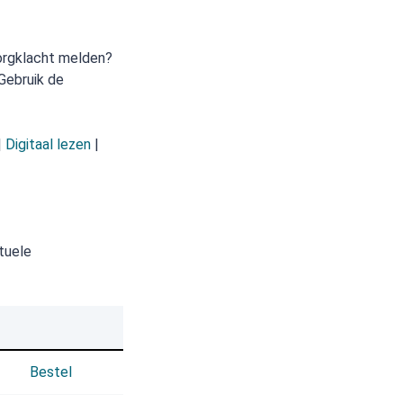
orgklacht melden?
 Gebruik de
|
Digitaal lezen
|
tuele
Bestel