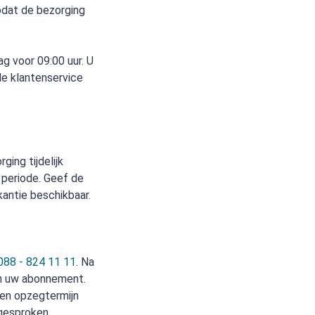
odat de bezorging
g voor 09:00 uur. U
 de klantenservice
ging tijdelijk
 periode. Geef de
akantie beschikbaar.
088 - 824 11 11
. Na
an uw abonnement.
en opzegtermijn
fgesproken