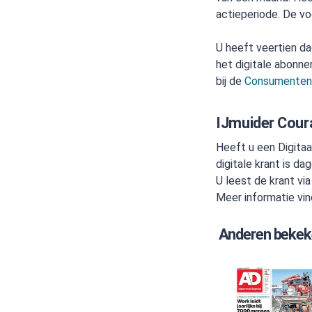
actieperiode. De vo
U heeft veertien da
het digitale abonn
bij de
Consumente
IJmuider Coura
Heeft u een Digita
digitale krant is da
U leest de krant vi
Meer informatie vi
Anderen bekek