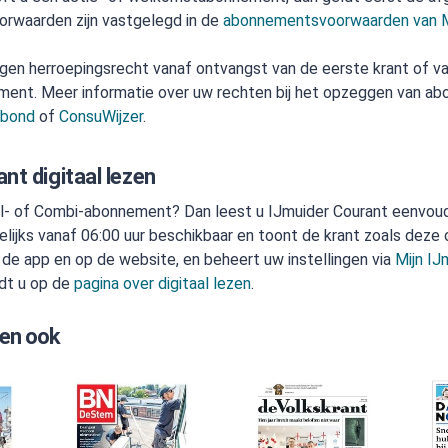
orwaarden zijn vastgelegd in de
abonnementsvoorwaarden van M
gen herroepingsrecht vanaf ontvangst van de eerste krant of va
ement. Meer informatie over uw rechten bij het opzeggen van a
nbond
of
ConsuWijzer
.
nt digitaal lezen
al- of Combi-abonnement? Dan leest u IJmuider Courant eenvoud
gelijks vanaf 06:00 uur beschikbaar en toont de krant zoals deze 
a de app en op de website, en beheert uw instellingen via
Mijn IJ
ndt u op de
pagina over digitaal lezen
.
en ook