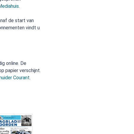
ediahuis
.
naf de start van
bonnementen vindt u
ig online. De
op papier verschijnt.
muider Courant
.