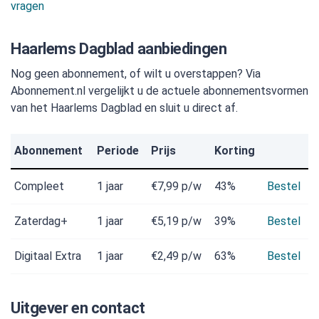
vragen
Haarlems Dagblad aanbiedingen
Nog geen abonnement, of wilt u overstappen? Via
Abonnement.nl vergelijkt u de actuele abonnementsvormen
van het Haarlems Dagblad en sluit u direct af.
Abonnement
Periode
Prijs
Korting
Compleet
1 jaar
€7,99
p/w
43%
Bestel
Zaterdag+
1 jaar
€5,19
p/w
39%
Bestel
Digitaal Extra
1 jaar
€2,49
p/w
63%
Bestel
Uitgever en contact