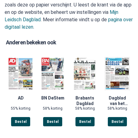
zoals deze op papier verschijnt. U leest de krant via de app
en op de website, en beheert uw instellingen via
Mijn
Leidsch Dagblad
. Meer informatie vindt u op de
pagina over
digitaal lezen
.
Anderen bekeken ook
AD
BN DeStem
Brabants
Dagblad
Dagblad
van het
55% korting
58% korting
58% korting
58% korting
Noorden
Bestel
Bestel
Bestel
Bestel