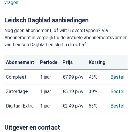
vragen
Leidsch Dagblad aanbiedingen
Nog geen abonnement, of wilt u overstappen? Via
Abonnement.nl vergelijkt u de actuele abonnementsvormen
van Leidsch Dagblad en sluit u direct af.
Abonnement
Periode
Prijs
Korting
Compleet
1 jaar
€7,99
p/w
43%
Bestel
Zaterdag+
1 jaar
€5,19
p/w
39%
Bestel
Digitaal Extra
1 jaar
€2,49
p/w
63%
Bestel
Uitgever en contact