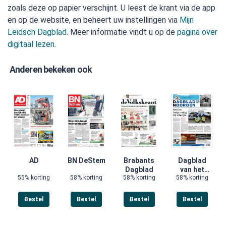
zoals deze op papier verschijnt. U leest de krant via de app
en op de website, en beheert uw instellingen via
Mijn
Leidsch Dagblad
. Meer informatie vindt u op de
pagina over
digitaal lezen
.
Anderen bekeken ook
AD
BN DeStem
Brabants
Dagblad
Dagblad
van het
55% korting
58% korting
58% korting
58% korting
Noorden
Bestel
Bestel
Bestel
Bestel