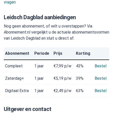
vragen
Leidsch Dagblad aanbiedingen
Nog geen abonnement, of wilt u overstappen? Via
Abonnement.nl vergelijkt u de actuele abonnementsvormen
van Leidsch Dagblad en sluit u direct af.
Abonnement
Periode
Prijs
Korting
Compleet
1 jaar
€7,99
p/w
43%
Bestel
Zaterdag+
1 jaar
€5,19
p/w
39%
Bestel
Digitaal Extra
1 jaar
€2,49
p/w
63%
Bestel
Uitgever en contact