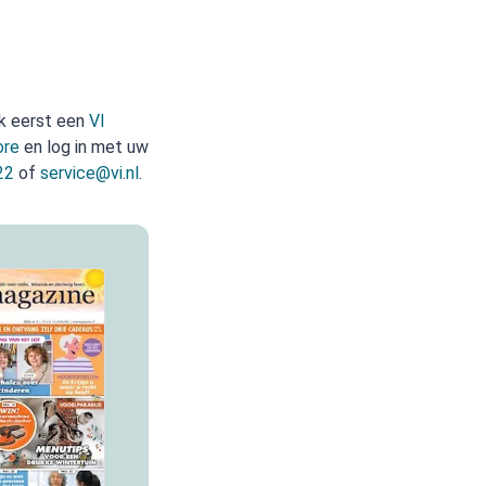
ak eerst een
VI
ore
en log in met uw
22
of
service@vi.nl
.