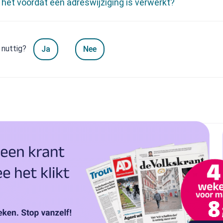
 het voordat een adreswijziging is verwerkt?
 nuttig?
Ja
Nee