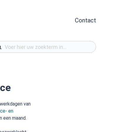
Contact
ice
p werkdagen van
ice- en
an een maand.