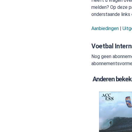
Heeft u vragen ove
melden? Op deze pag
onderstaande links 
Aanbiedingen
|
Uitg
Voetbal Intern
Nog geen abonnemen
abonnementsvormen v
Anderen bekek