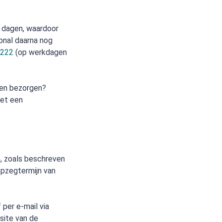
 dagen, waardoor
ional daarna nog
2222
(op werkdagen
aten bezorgen?
met een
, zoals beschreven
opzegtermijn van
per e-mail via
site van de