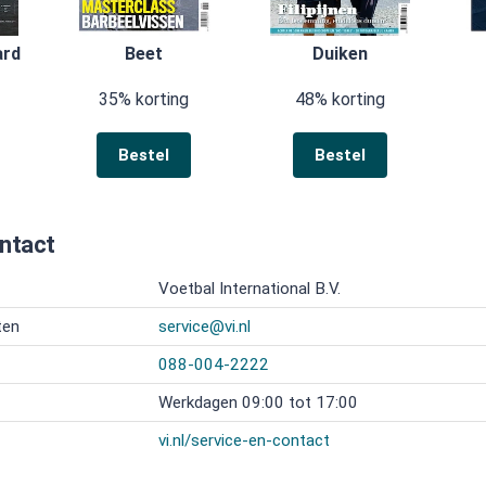
ard
Beet
Duiken
35% korting
48% korting
Bestel
Bestel
ontact
Voetbal International B.V.
ten
service@vi.nl
088-004-2222
Werkdagen 09:00 tot 17:00
vi.nl/service-en-contact