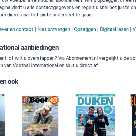
r uw Voetbal International abonnement, wilt u opzeggen of een
ina vindt u alle contactgegevens en regelt u snel het juiste on
om direct naar het juiste onderdeel te gaan:
ever en contact
|
Niet ontvangen
|
Opzeggen
|
Digitaal lezen
|
V
ational aanbiedingen
t, of wilt u overstappen? Via Abonnement.nl vergelijkt u de ac
an Voetbal International en sluit u direct af.
en ook