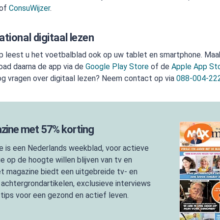
of
ConsuWijzer
.
tional digitaal lezen
p leest u het voetbalblad ook op uw tablet en smartphone. Ma
oad daarna de app via de
Google Play Store
of de
Apple App St
og vragen over digitaal lezen? Neem contact op via
088-004-22
ine met 57% korting
 is een Nederlands weekblad, voor actieve
e op de hoogte willen blijven van tv en
Het magazine biedt een uitgebreide tv- en
 achtergrondartikelen, exclusieve interviews
 tips voor een gezond en actief leven.