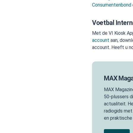
Consumentenbond
Voetbal Interna
Met de VI Kiosk Ap
account
aan, downl
account. Heeft u n
MAX Magaz
MAX Magazine
50-plussers di
actualiteit. 
radiogids met
en praktische