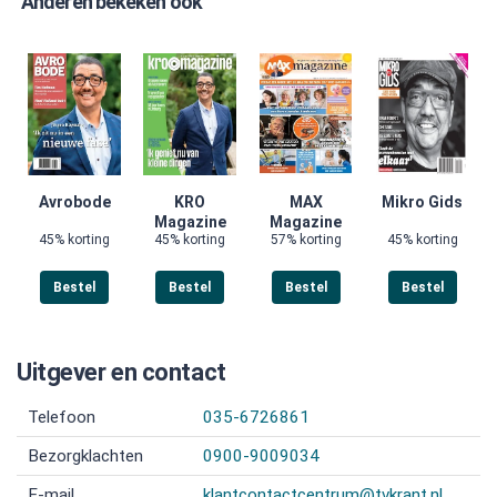
Anderen bekeken ook
Avrobode
KRO
MAX
Mikro Gids
Magazine
Magazine
45% korting
45% korting
57% korting
45% korting
Bestel
Bestel
Bestel
Bestel
Uitgever en contact
Telefoon
035-6726861
Bezorgklachten
0900-9009034
E-mail
klantcontactcentrum@tvkrant.nl